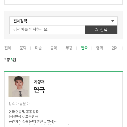
전체검색
검색
전체
문학
미술
음악
무용
연극
영화
연예
* 총
3
건
이성재
연극
강의가능분야
연극 연출 및 공동 창작
응용연극 및 교육연극
공연 제작 실습 (신체 훈련 및 발성)
연극 표현을 통한 자아 탐색 및 창의성 증진 워크숍