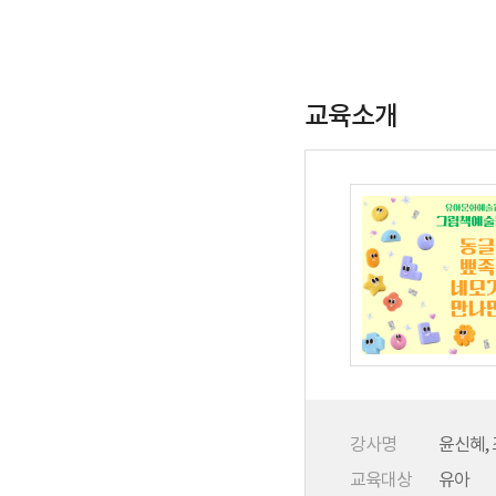
교육소개
강사명
윤신혜,
교육대상
유아