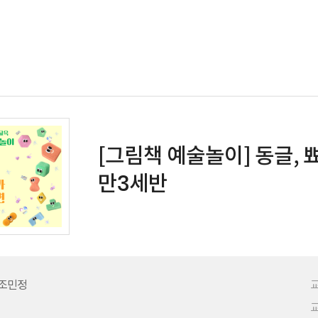
[그림책 예술놀이] 동글,
만3세반
 조민정