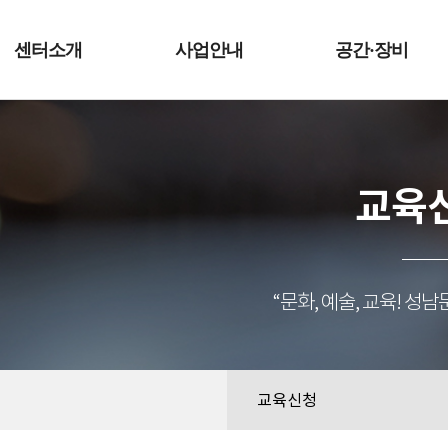
예술터
센터소개
사업안내
공간·장비
교육
“문화, 예술, 교육! 
교육신청