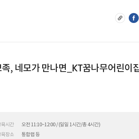
 뾰족, 네모가 만나면_KT꿈나무어린이
교육시간
오전 11:10~12:00 / (일일 1시간/총 4시간)
교육장소
통합랩 등