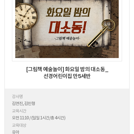
[그림책 예술놀이] 화요일 밤의 대소동_
선경어린이집 만5세반
강사명
김연진, 김민형
교육시간
오전 11:10 / (일일 1시간/총 4시간)
교육대상
유아