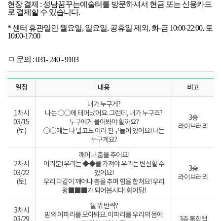
현장 결제 : 성남꿈꾸는예술터를 방문하셔서 현금 또는 신용카드
로 결제할 수 있습니다.
* 센터 휴관일인 월요일, 일요일, 공휴일 제외, 화-금 10:00-22:00, 토
10:00-17:00
ㅁ 문의 : 031- 240 - 9103
일정
내용
비고
내가 누구게?
1차시
나는 ○○에 태어났어요. 그런데, 내가 누구죠?
3층
03/15
누구에게 물어봐야 할까요?
라이브러리
(토)
○○에는 나 말고도 여러 친구들이 있어요! 나는
누구게요?
깨어나 춤을 추어요!
2차시
여러분! 우리는 ◆◆를 가져야 우리는 변신할 수
3층
03/22
있어요!
라이브러리
(토)
우리 다같이 깨어나 춤을 추며 힘을 합쳐요! 우리
왕■■■가 되어봅시다! 화이팅!
쉘 위 반짝?
3차시
밤의 이파리를 모아봐요. 이파리를 우리의 몸에
03/29
3층 통합랩