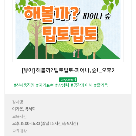
[유아] 해볼까? 팁토팁토-피어나, 숲!_오후2
keyword
#신체움직임
# 자기표현
# 상상력
# 공감과 이해
# 즐거움
# 스토리텔링
# 도덕적감수성
# 리듬
# 모험
강사명
이가은, 박서희
교육시간
오후 15:00-16:30 (일일 1.5시간/총 9시간)
교육대상