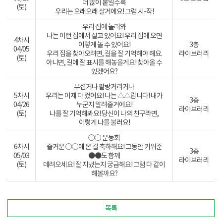
더 많이 붙일수록
(토)
우리는 오래오래 살거에요! 그럼 시-작!
우리 집에 놀러와
나는 이런 집에서 살고 있어요! 우리 집에 오면
4차시
이렇게 놀 수 있어요!
3층
04/05
우리 집을 찾아오려면, 길을 잘 기억해야 해요.
라이브러리
(토)
아니면, 길에 잘 표시를 해놓을게요! 찾아올 수
있겠어요?
무섭거나 팔랑거리거나
5차시
우리는 이제 다 컸어요! 나는 △△랍니다! 내가
3층
04/26
누군지 알려줄거에요!
라이브러리
(토)
나를 잘 기억해봐요! 당신이 나의 친구라면,
이렇게 나를 불러요!
○○ 운동회
6차시
즐거운 ○○에 온 걸 축하해요! 그동안 키워준
3층
05/03
●●도 함께
라이브러리
(토)
데려오세요! 잘 지냈는지 궁금해요! 그럼 다 같이
해볼까요?
목록