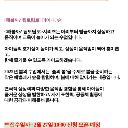
[
해볼까
?
팁토팁토
]
피어나
,
숲
!
<
해볼까
?
팁토팁토
>
시리즈는 머리부터 발끝까지 상상하고
움직이며 교육이 놀이가 되는 수업입니다
.
아이들의 호기심이 놀이가 되고
,
상상이 움직임이 되어 흥미롭
고
,
함께 즐거울 수 있도록 가이드하겠습니다
.
2025
년 봄의 수업에서는
‘
숲의 봄
’
을 주제로 봄을 준비하는
작은 애벌레가 숲을 탐험하며
,
봄에 대해 알아가는 내용입니다
.
연극적 상상력과 다양한 움직임 경험을 통해 아이들이
즐거운 상상을 발현하고
,
자기 표현력
,
공동체 활동에
대한 공감과 이해를 배웁니다
.
**접수일자 : 2월 27일 10:00 신청 오픈 예정