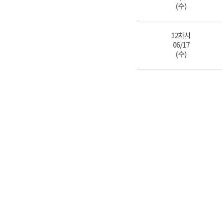
(수)
12차시
06/17
(수)