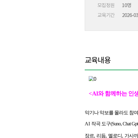
모집정원
10명
교육기간
2026-03
교육내용
<
AI와 함께하는 인생
악기나 악보를 몰라도 참
AI
작곡 도구
(Suno, Chat Gpt
장르
,
리듬
,
멜로디
,
가사까