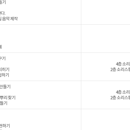
만들기
다.
일 음악 제작
계
꾸기
4층 소
 익히기
2층 소리스
실험하기
 만들기
4층 소
 뿌리 찾기
2층 소리스
만들기
표현하기