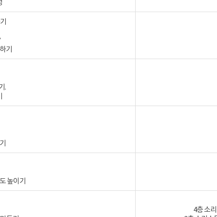
성
하기
?
색하기
기.
기
들기
성도 높이기
4층 소