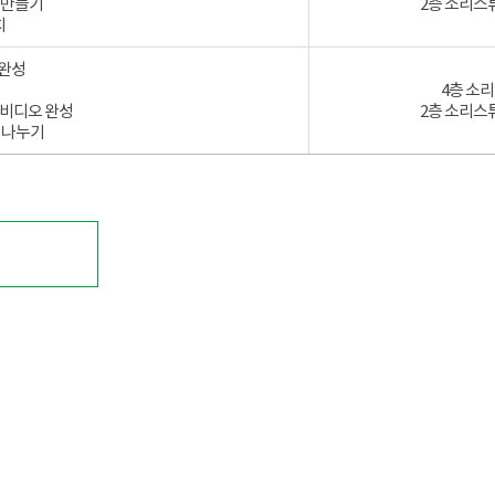
 만들기
2층 소리스
치
 완성
4층 소
직비디오 완성
2층 소리스
기 나누기