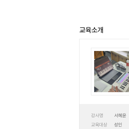
교육소개
강사명
서혜윤
교육대상
성인