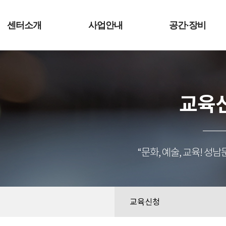
예술터
센터소개
사업안내
공간·장비
교육
“문화, 예술, 교육! 
교육신청