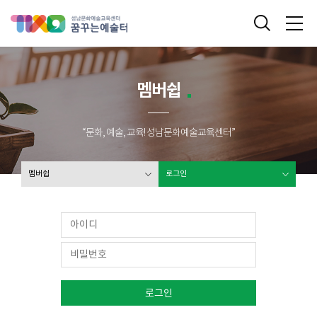
성남문화예술교육센터 꿈꾸는 예술터
통합검색
메
멤버쉽
“문화, 예술, 교육! 성남문화예술교육센터”
멤버쉽
로그인