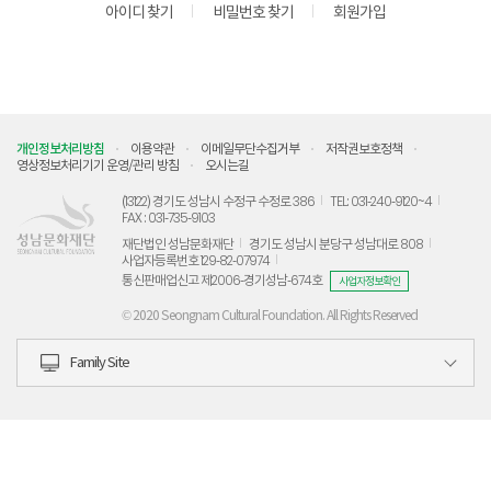
아이디 찾기
비밀번호 찾기
회원가입
개인정보처리방침
이용약관
이메일무단수집거부
저작권보호정책
영상정보처리기기 운영/관리 방침
오시는길
(13122) 경기도 성남시 수정구 수정로 386
TEL: 031-240-9120~4
FAX : 031-735-9103
재단법인 성남문화재단
경기도 성남시 분당구 성남대로 808
사업자등록번호 129-82-07974
통신판매업신고 제2006-경기성남-674호
사업자정보확인
© 2020 Seongnam Cultural Foundation. All Rights Reserved
Family Site