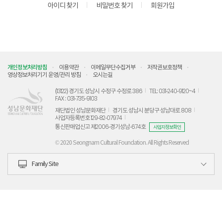
아이디 찾기
비밀번호 찾기
회원가입
개인정보처리방침
이용약관
이메일무단수집거부
저작권보호정책
영상정보처리기기 운영/관리 방침
오시는길
(13122) 경기도 성남시 수정구 수정로 386
TEL: 031-240-9120~4
FAX : 031-735-9103
재단법인 성남문화재단
경기도 성남시 분당구 성남대로 808
사업자등록번호 129-82-07974
통신판매업신고 제2006-경기성남-674호
사업자정보확인
© 2020 Seongnam Cultural Foundation. All Rights Reserved
Family Site