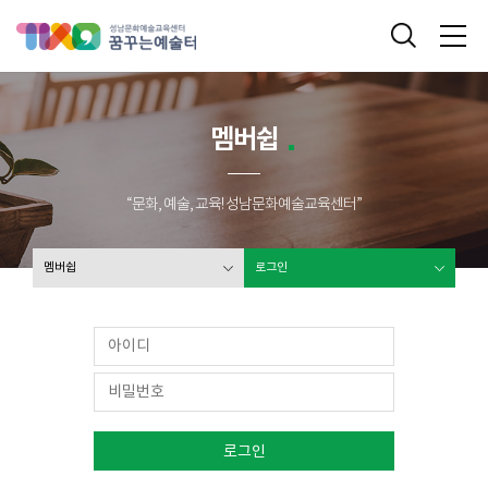
성남문화예술교육센터 꿈꾸는 예술터
통합검색
메
멤버쉽
“문화, 예술, 교육! 성남문화예술교육센터”
멤버쉽
로그인