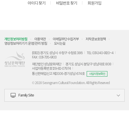
아이디 찾기
비밀번호 찾기
회원가입
개인정보처리방침
이용약관
이메일무단수집거부
저작권보호정책
영상정보처리기기 운영/관리 방침
오시는길
(13122) 경기도 성남시 수정구 수정로 386
TEL: 031-240-9120~4
FAX : 031-735-9103
재단법인 성남문화재단
경기도 성남시 분당구 성남대로 808
사업자등록번호 129-82-07974
통신판매업신고 제2006-경기성남-674호
사업자정보확인
© 2020 Seongnam Cultural Foundation. All Rights Reserved
Family Site