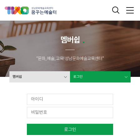
성남문화예술교육센터 꿈꾸는 예술터
통합검색
메
멤버쉽
“문화, 예술, 교육! 성남문화예술교육센터”
멤버쉽
로그인