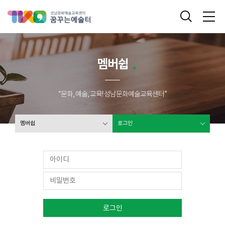
성남문화예술교육센터 꿈꾸는 예술터
통합검색
메
멤버쉽
“문화, 예술, 교육! 성남문화예술교육센터”
멤버쉽
로그인