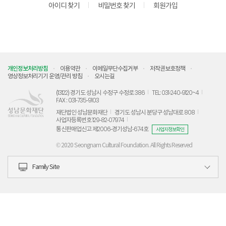
아이디 찾기
비밀번호 찾기
회원가입
개인정보처리방침
이용약관
이메일무단수집거부
저작권보호정책
영상정보처리기기 운영/관리 방침
오시는길
(13122) 경기도 성남시 수정구 수정로 386
TEL: 031-240-9120~4
FAX : 031-735-9103
재단법인 성남문화재단
경기도 성남시 분당구 성남대로 808
사업자등록번호 129-82-07974
통신판매업신고 제2006-경기성남-674호
사업자정보확인
© 2020 Seongnam Cultural Foundation. All Rights Reserved
Family Site