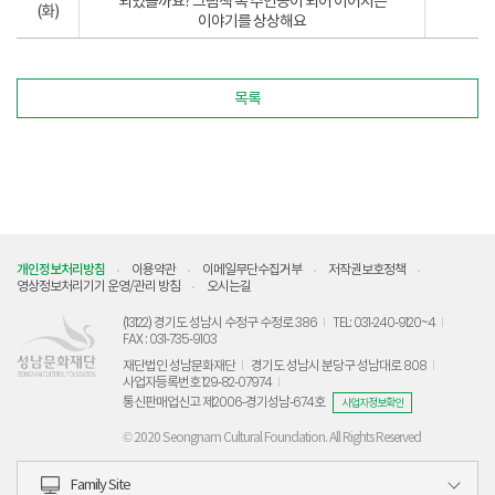
되었을까요? 그림책 속 주인공이 되어 이어지는
(화)
이야기를 상상해요
목록
개인정보처리방침
이용약관
이메일무단수집거부
저작권보호정책
영상정보처리기기 운영/관리 방침
오시는길
(13122) 경기도 성남시 수정구 수정로 386
TEL: 031-240-9120~4
FAX : 031-735-9103
재단법인 성남문화재단
경기도 성남시 분당구 성남대로 808
사업자등록번호 129-82-07974
통신판매업신고 제2006-경기성남-674호
사업자정보확인
© 2020 Seongnam Cultural Foundation. All Rights Reserved
Family Site