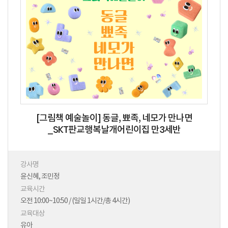
[그림책 예술놀이] 동글, 뾰족, 네모가 만나면
_SKT판교행복날개어린이집 만3세반
강사명
윤신혜, 조민정
교육시간
오전 10:00~10:50 / (일일 1시간/총 4시간)
교육대상
유아