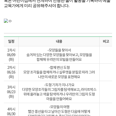
혹은 어린이집에서 연계하여 진행한 놀이 활동을 기록하여 예술
교육가에게 미리 공유해주셔야 합니다.
일정
내용
비고
1차시
-모양들을 찾아서
06/09
숨겨져 있는 다양한 모양들을 찾아보고, 모양들을
(화)
합체해 우리만의 모빌을 만들어요
2차시
-합체 변신 도형
06/16
모양 조각들을 합체하거나 실루엣을 분필로 따라 그려
(화)
나만의 새로운 모양을 표현해요
-도형 기차가 지나가요
3차시
다양한 모양조각들의 그림자를 탐색해보고, 라이트박스
06/23
위에 올려놓고 색을 탐색하거나 우리만의 그림자 도형
(화)
마을을 만들어봐요
-모양들의 여행
4차시
빨간 풍선을 타고 날아간 도형은 다음에 어떻게
06/30