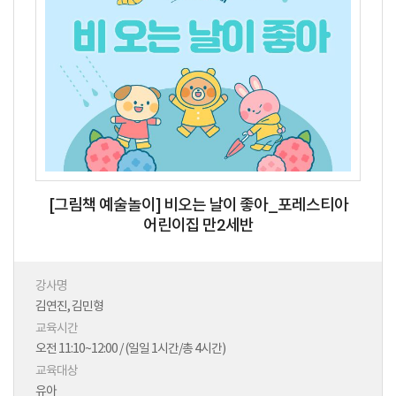
[그림책 예술놀이] 비오는 날이 좋아_포레스티아
어린이집 만2세반
강사명
김연진, 김민형
교육시간
오전 11:10~12:00 / (일일 1시간/총 4시간)
교육대상
유아