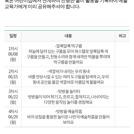
혹은 어린이집에서 연계하여 진행한 놀이 활동을 기록하여 예술
교육가에게 미리 공유해주셔야 합니다.
일정
내용
비고
-알록달록 먹구름
1차시
하늘에 달려 있는 구름을 모아 파스텔로 알록달록 색
06/08
구름을 만들고, 천둥소리와 함께 새까만 먹물을 뿌리며
(월)
먹구름을 만들어요
2차시
-색깔비가 내리는 우리 동네
06/15
비를 연상시킬 수 있는 여러 도구들을 탐색하고, 우리
(월)
동네 공간을 물감 색깔비로 아름답게 물들여요
3차시
-빗방울 놀이터
06/22
빗방울이 되어 튀기고, 흐르고, 합쳐지고, 나뉘어지는
(월)
다양한 움직임 놀이를 경험해요
4차시
-빗방울 예술작품
06/29
비의 성질을 활용한 놀이로 나만의 예술작품을 만들어
(월)
보아요