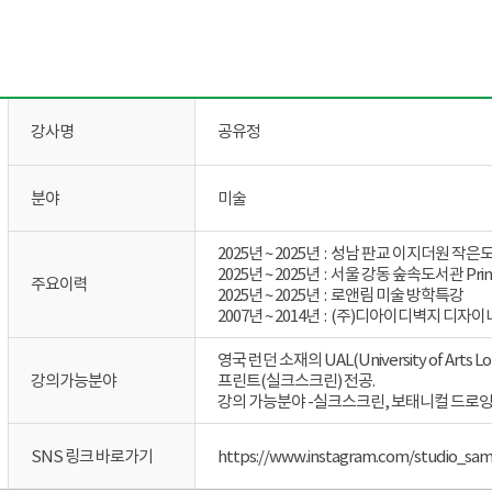
강사명
공유정
분야
미술
2025년 ~ 2025년 : 성남 판교 이지더원 
2025년 ~ 2025년 : 서울 강동 숲속도서관 Prin
주요이력
2025년 ~ 2025년 : 로앤림 미술 방학특강
2007년 ~ 2014년 : (주)디아이디벽지 디자이
영국 런던 소재의 UAL(University of Art
강의가능분야
프린트(실크스크린) 전공.
강의 가능분야 -실크스크린, 보태니컬 드로
SNS 링크 바로가기
https://www.instagram.com/studio_sa