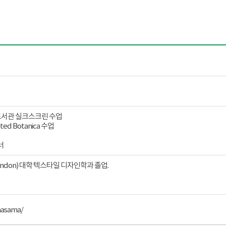
작은도서관 실크스크린 수업
ted Botanica 수업
너
s London) 대학 텍스타일 디자인학과 졸업.
잉
masama/