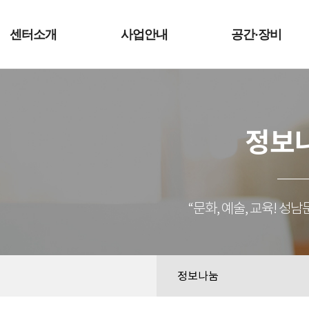
예술터
센터소개
사업안내
공간·장비
정보
“문화, 예술, 교육! 
정보나눔